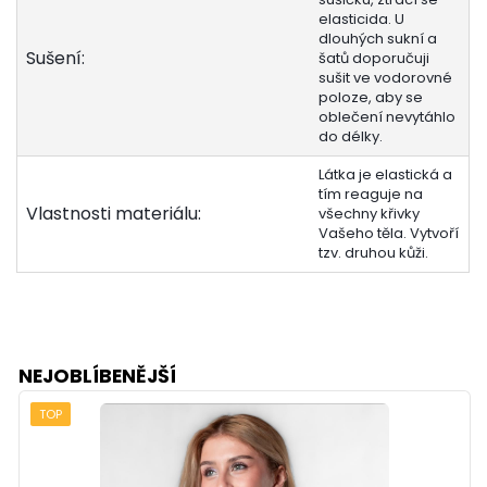
elasticida. U
dlouhých sukní a
Sušení:
šatů doporučuji
sušit ve vodorovné
poloze, aby se
oblečení nevytáhlo
do délky.
Látka je elastická a
tím reaguje na
Vlastnosti materiálu:
všechny křivky
Vašeho těla. Vytvoří
tzv. druhou kůži.
NEJOBLÍBENĚJŠÍ
TOP