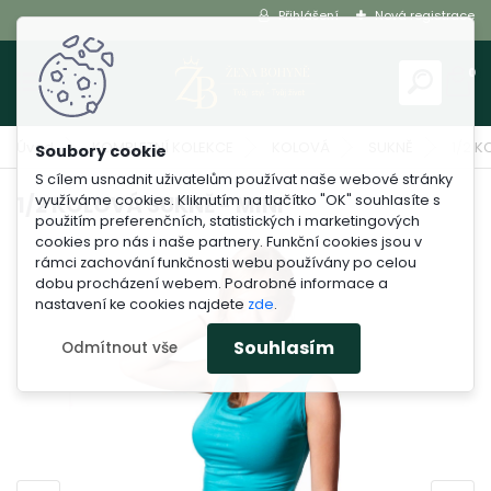
Přihlášení
Nová registrace
0
Úvod
KOMPLETNÍ KOLEKCE
KOLOVÁ
SUKNĚ
1/2 K
S cílem usnadnit uživatelům používat naše webové stránky
využíváme cookies. Kliknutím na tlačítko "OK" souhlasíte s
1/2 KOLOVÁ SUKNĚ - MINI
použitím preferenčních, statistických i marketingových
cookies pro nás i naše partnery. Funkční cookies jsou v
rámci zachování funkčnosti webu používány po celou
dobu procházení webem. Podrobné informace a
nastavení ke cookies najdete
zde
.
Souhlasím
Odmítnout vše