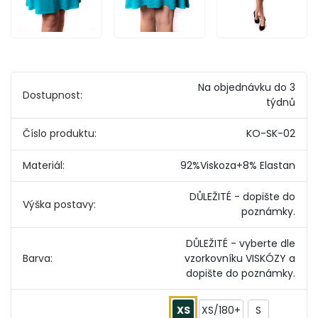
Na objednávku do 3
Dostupnost:
týdnů
Číslo produktu:
KO-SK-02
Materiál:
92%Viskoza+8% Elastan
DŮLEŽITÉ - dopište do
Výška postavy:
poznámky.
DŮLEŽITÉ - vyberte dle
Barva:
vzorkovníku VISKÓZY a
dopište do poznámky.
XS
XS/180+
S