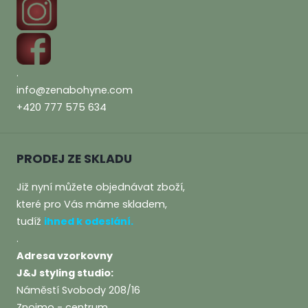
.
info@zenabohyne.com
+420 777 575 634
PRODEJ ZE SKLADU
Již nyní můžete objednávat zboží,
které pro Vás máme skladem,
tudíž
i
hned
k
ode
slán
í.
.
Adresa vzorkovny
J&J styling studio:
Náměstí Svobody 208/16
Znojmo - centrum