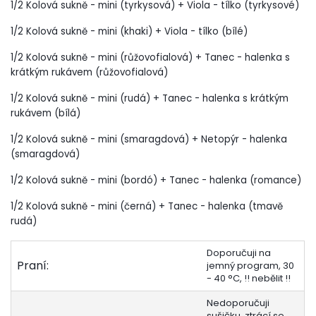
1/2 Kolová sukně - mini (tyrkysová) + Viola - tílko (tyrkysové)
1/2 Kolová sukně - mini (khaki) + Viola - tílko (bílé)
1/2 Kolová sukně - mini (růžovofialová) + Tanec - halenka s
krátkým rukávem (růžovofialová)
1/2 Kolová sukně - mini (rudá) + Tanec - halenka s krátkým
rukávem (bílá)
1/2 Kolová sukně - mini (smaragdová) + Netopýr - halenka
(smaragdová)
1/2 Kolová sukně - mini (bordó) + Tanec - halenka (romance)
1/2 Kolová sukně - mini (černá) + Tanec - halenka (tmavě
rudá)
Doporučuji na
Praní:
jemný program, 30
- 40 °C, !! nebělit !!
Nedoporučuji
sušičku, ztrácí se