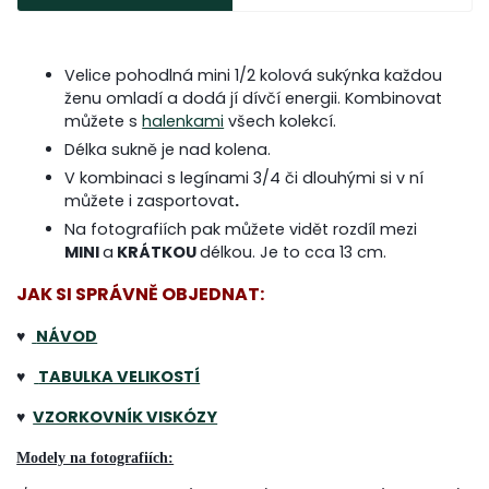
Velice pohodlná mini 1/2 kolová sukýnka každou
ženu omladí a dodá jí dívčí energii. Kombinovat
můžete s
halenkami
všech kolekcí.
Délka sukně je nad kolena.
V kombinaci s legínami 3/4 či dlouhými si v ní
můžete i zasportovat
.
Na fotografiích pak můžete vidět rozdíl mezi
MINI
a
KRÁTKOU
délkou. Je to cca 13 cm.
JAK SI SPRÁVNĚ OBJEDNAT:
♥
NÁVOD
♥
TABULKA VELIKOSTÍ
♥
VZORKOVNÍK VISKÓZY
Modely na fotografiích: