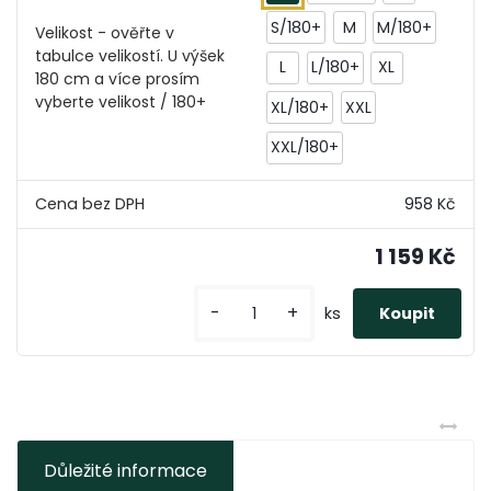
S/180+
M
M/180+
Velikost - ověřte v
tabulce velikostí. U výšek
L
L/180+
XL
180 cm a více prosím
vyberte velikost / 180+
XL/180+
XXL
XXL/180+
958 Kč
1 159 Kč
-
+
ks
Důležité informace