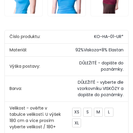
Číslo produktu:
KO-HA-01-UR*
Materiál:
92%Viskoza+8% Elastan
DŮLEŽITÉ - dopište do
Výška postavy:
poznámky.
DŮLEŽITÉ - vyberte dle
Barva:
vzorkovníku VISKÓZY a
dopište do poznámky.
Velikost - ověřte v
XS
S
M
L
tabulce velikostí. U výšek
180 cm a více prosím
XL
vyberte velikost / 180+