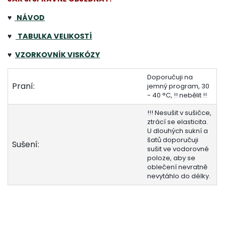
♥
NÁVOD
♥
TABULKA VELIKOSTÍ
♥
VZORKOVNÍK VISKÓZY
Doporučuji na
Praní:
jemný program, 30
- 40 °C, !! nebělit !!
!!! Nesušit v sušičce,
ztrácí se elasticita.
U dlouhých sukní a
šatů doporučuji
Sušení:
sušit ve vodorovné
poloze, aby se
oblečení nevratně
nevytáhlo do délky.