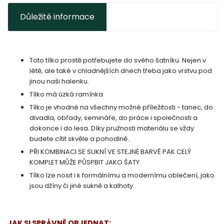
Důležité informace
Toto tílko prostě potřebujete do svého šatníku. Nejen v
létě, ale také v chladnějších dnech třeba jako vrstvu pod
jinou naši halenku.
Tílko má úzká ramínka.
Tílko je vhodné na všechny možné příležitosti - tanec, do
divadla, obřady, semináře, do práce i společnosti a
dokonce i do lesa. Díky pružnosti materiálu se vždy
budete cítit skvěle a pohodlně.
PŘI KOMBINACI SE SUKNÍ VE STEJNÉ BARVĚ PAK CELÝ
KOMPLET MŮŽE PŮSPBIT JAKO ŠATY.
Tílko lze nosit i k formálnímu a modernímu oblečení, jako
jsou džíny či jiné sukně a kalhoty.
JAK SI SPRÁVNĚ OBJEDNAT: