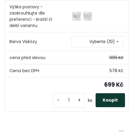
Výška postavy -
zaokrouhlujte dle
160
170
preferencí - kratší či
delší variantu
Barva Viskózy
Vyberte (10)
cena před slevou
999 Kč
578 Kč
699 Kč
-
+
ks