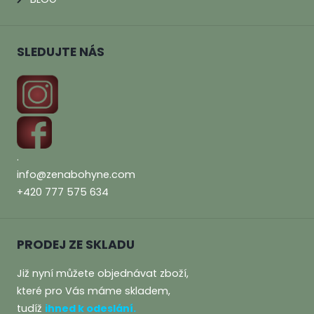
SLEDUJTE NÁS
.
info@zenabohyne.com
+420 777 575 634
PRODEJ ZE SKLADU
Již nyní můžete objednávat zboží,
které pro Vás máme skladem,
tudíž
i
hned
k
ode
slán
í.