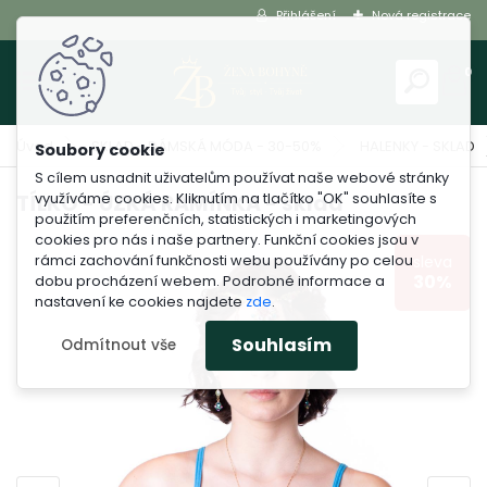
Přihlášení
Nová registrace
0
Úvod
SKLAD - DÁMSKÁ MÓDA - 30-50%
HALENKY - SKLAD
S cílem usnadnit uživatelům používat naše webové stránky
využíváme cookies. Kliknutím na tlačítko "OK" souhlasíte s
TÍLKO - ÚZKÁ RAMÍNKA - sklad
použitím preferenčních, statistických i marketingových
cookies pro nás i naše partnery. Funkční cookies jsou v
rámci zachování funkčnosti webu používány po celou
sleva
30%
dobu procházení webem. Podrobné informace a
nastavení ke cookies najdete
zde
.
Souhlasím
Odmítnout vše